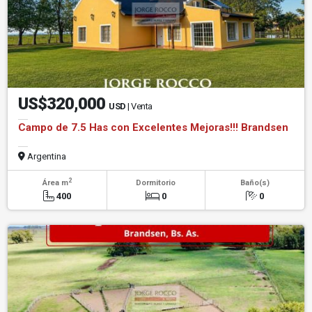
US$320,000
USD
| Venta
Campo de 7.5 Has con Excelentes Mejoras!!! Brandsen
Argentina
2
Área m
Dormitorio
Baño(s)
400
0
0