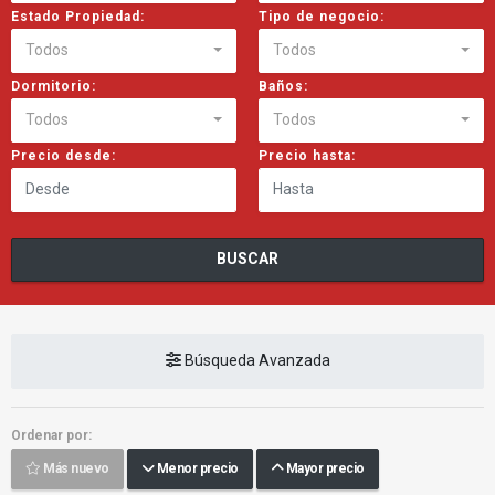
Estado Propiedad:
Tipo de negocio:
Todos
Todos
Dormitorio:
Baños:
Todos
Todos
Precio desde:
Precio hasta:
BUSCAR
Búsqueda Avanzada
Ordenar por:
Más nuevo
Menor precio
Mayor precio