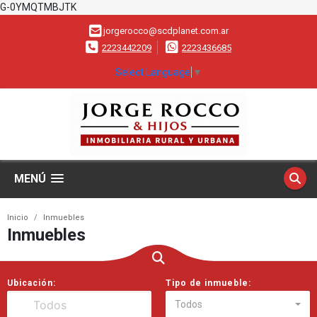
G-0YMQTMBJTK
jorgerocco@scdplanet.com.ar
2223442209
2223436685
Select Language
▼
MENÚ
Inicio
Inmuebles
Inmuebles
Ubicación:
Tipo de inmueble:
Todos