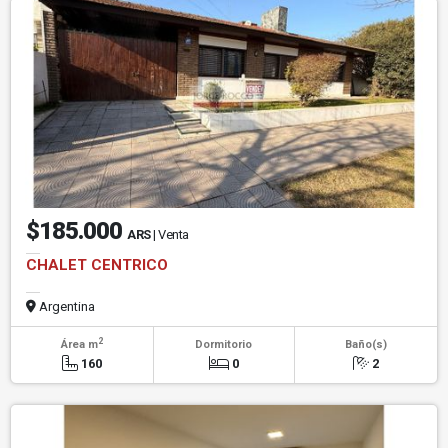
$185.000
ARS
| Venta
CHALET CENTRICO
Argentina
2
Área m
Dormitorio
Baño(s)
160
0
2