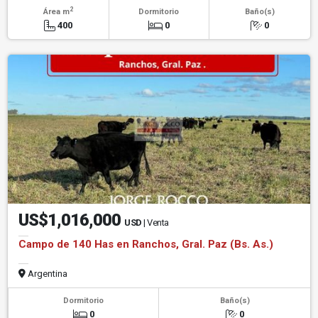
2
Área m
Dormitorio
Baño(s)
400
0
0
US$1,016,000
USD
| Venta
Campo de 140 Has en Ranchos, Gral. Paz (Bs. As.)
Argentina
Dormitorio
Baño(s)
0
0