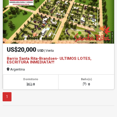
US$20,000
USD
| Venta
Barrio Santa Rita-Brandsen- ULTIMOS LOTES,
ESCRITURA INMEDIATA!!!
Argentina
Dormitorio
Baño(s)
0
0
1