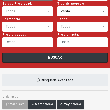
Estado Propiedad:
Tipo de negocio:
Todos
Venta
Dormitorio:
Baños:
Todos
Todos
Precio desde:
Precio hasta:
BUSCAR
Búsqueda Avanzada
Ordenar por:
Más nuevo
Menor precio
Mayor precio