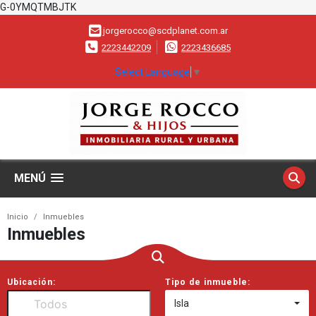
G-0YMQTMBJTK
jorgerocco@scdplanet.com.ar
2223442209
2223436685
Select Language
▼
MENÚ
Inicio
Inmuebles
Inmuebles
Ubicación:
Tipo de inmueble:
Isla