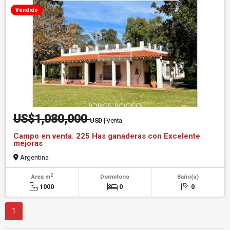
Vendido
US$1,080,000
USD
| Venta
Campo en venta. 225 Has ganaderas con Excelente
mejoras
Argentina
2
Área m
Dormitorio
Baño(s)
1000
0
0
1