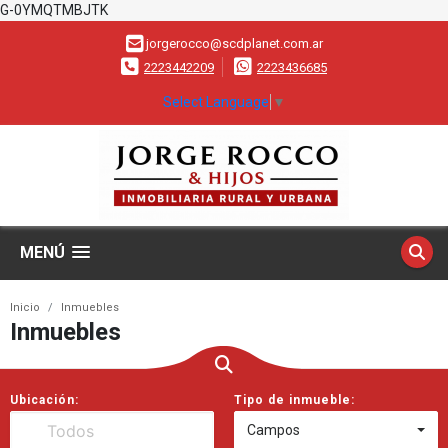
G-0YMQTMBJTK
jorgerocco@scdplanet.com.ar
2223442209
2223436685
Select Language
▼
MENÚ
Inicio
Inmuebles
Inmuebles
Ubicación:
Tipo de inmueble:
Campos