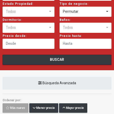
Estado Propiedad:
Tipo de negocio:
Todos
Permutar
Dormitorio:
Baños:
Todos
Todos
Precio desde:
Precio hasta:
BUSCAR
Búsqueda Avanzada
Ordenar por:
Más nuevo
Menor precio
Mayor precio