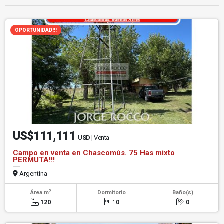
OPORTUNIDAD!!!
US$111,111
USD
| Venta
Campo en venta en Chascomús. 75 Has mixto
PERMUTA!!!
Argentina
2
Área m
Dormitorio
Baño(s)
120
0
0