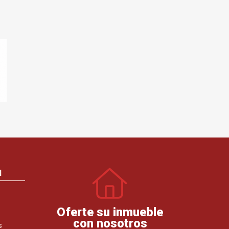
N
Oferte su inmueble
con nosotros
s