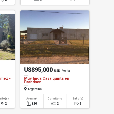
US$95,000
USD
| Venta
omez -
Muy linda Casa quinta en
Brandsen
Argentina
2
año(s)
Área m
Dormitorio
Baño(s)
2
120
2
2