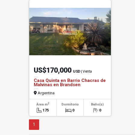
US$170,000
USD
| Venta
Casa Quinta en Barrio Chacras de
Malvinas en Brandsen
Argentina
2
Área m
Dormitorio
Baño(s)
175
0
0
1