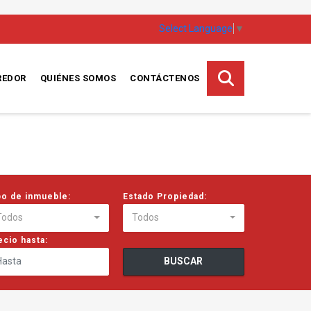
Select Language
▼
REDOR
QUIÉNES SOMOS
CONTÁCTENOS
po de inmueble:
Estado Propiedad:
Todos
Todos
ecio hasta:
BUSCAR