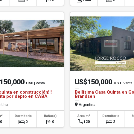
150,000
US$150,000
USD
| Venta
USD
| Venta
quinta en construcción!!!
Bellísima Casa Quinta en G
ta por depto en CABA
Brandsen
tina
Argentina
2
2
m
Dormitorio
Baño(s)
Área m
Dormitorio
B
00
0
0
120
2