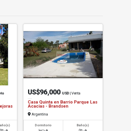
US$96,000
nta
USD
| Venta
Casa Quinta en Barrio Parque Las
ejoras
Acacias - Brandsen
Argentina
año(s)
Dormitorio
Baño(s)
0
0
0