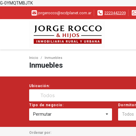
G-0YMQTMBJTK
jorgerocco@scdplanet.com.ar
2223442209
Inicio
Inmuebles
Inmuebles
Ubicación:
Tipo de negocio:
Dormitor
Permutar
Todos
Ordenar por: