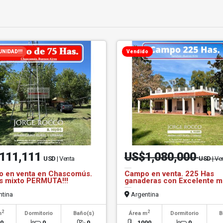
NIDAD!!!
Vendido
111,111
US$1,080,000
USD
| Venta
USD
| Ve
 en venta en Chascomús.
Campo en venta. 225 Has
s mixto PERMUTA!!!
ganaderas con Excelente m
tina
Argentina
2
2
m
Dormitorio
Baño(s)
Área m
Dormitorio
B
20
0
0
1000
0