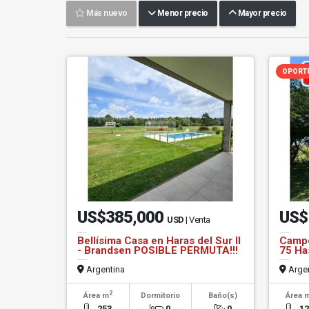
Más nuevo
Menor precio
Mayor precio
OPORTU
US$385,000
US$
USD
| Venta
Bellísima Casa en Haras del Sur II
Campo
- Brandsen POSIBLE PERMUTA!!!
75 Ha
Argentina
Argen
2
Área m
Dormitorio
Baño(s)
Área 
253
0
0
1