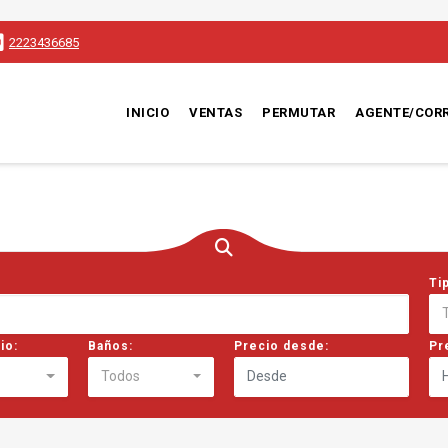
2223436685
INICIO
VENTAS
PERMUTAR
AGENTE/COR
Ti
io:
Baños:
Precio desde:
Pr
Todos