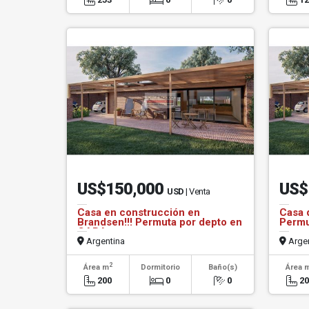
US$150,000
US$
USD
| Venta
Casa en construcción en
Casa 
Brandsen!!! Permuta por depto en
Permu
CABA
Argentina
Argen
2
Área m
Dormitorio
Baño(s)
Área 
200
0
0
2