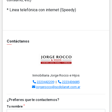
* Linea telefónica con internet (Speedy)
Contáctanos
Inmobiliaria Jorge Rocco e Hijos
2223442209
|
2223436685
jorgerocco@scdplanet.com.ar
¿Prefieres que te contactemos?
*
Tu nombre