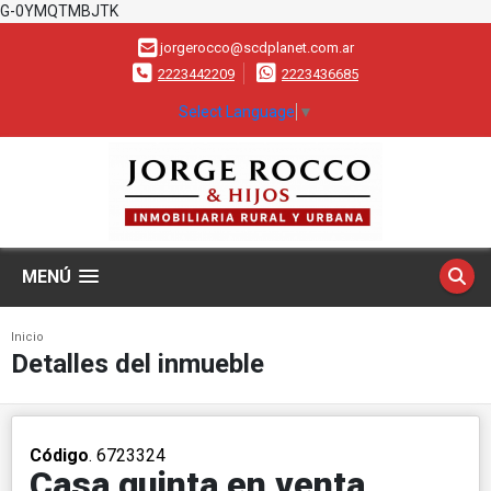
G-0YMQTMBJTK
jorgerocco@scdplanet.com.ar
2223442209
2223436685
Select Language
▼
MENÚ
Inicio
Detalles del inmueble
Código
. 6723324
Casa quinta en venta.