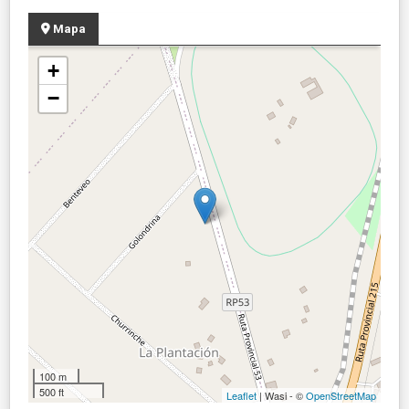
Mapa
+
−
100 m
500 ft
Leaflet
| Wasi - ©
OpenStreetMap