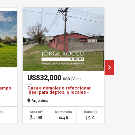
US$32,000
US$1,
USD
| Venta
Campo
Casa a demoler o refaccionar,
Campo de
ideal para deptos. o locales -
Chascomú
Brandsen
Argentina
Argentin
2
2
s)
Área m
Dormitorio
Baño(s)
Área m
0
195
0
0
200