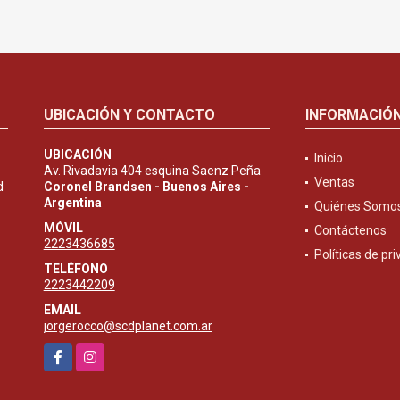
UBICACIÓN Y CONTACTO
INFORMACIÓ
UBICACIÓN
Inicio
Av. Rivadavia 404 esquina Saenz Peña
Ventas
d
Coronel Brandsen - Buenos Aires -
Argentina
Quiénes Somo
MÓVIL
Contáctenos
2223436685
Políticas de pr
TELÉFONO
2223442209
EMAIL
jorgerocco@scdplanet.com.ar
Facebook
Instagram