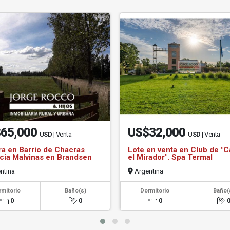
65,000
US$32,000
USD
| Venta
USD
| Venta
a en Barrio de Chacras
Lote en venta en Club de "
cia Malvinas en Brandsen
el Mirador". Spa Termal
ntina
Argentina
rmitorio
Baño(s)
Dormitorio
Baño(
0
0
0