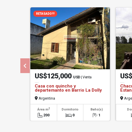
RETASADO!!!
US$125,000
US$
USD
| Venta
Casa con quincho y
Chacr
departemanto en Barrio La Dolly
Estan
Argentina
Arge
2
Área m
Dormitorio
Baño(s)
Do
200
0
1