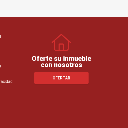
N
Oferte su inmueble
con nosotros
s
OFERTAR
ivacidad