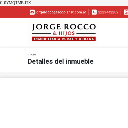
G-0YMQTMBJTK
jorgerocco@scdplanet.com.ar
2223442209
Inicio
Detalles del inmueble