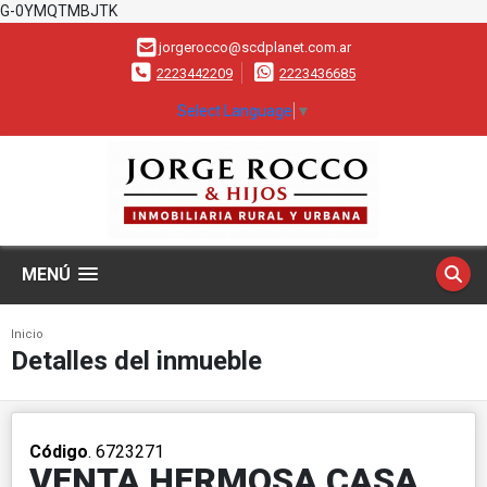
G-0YMQTMBJTK
jorgerocco@scdplanet.com.ar
2223442209
2223436685
Select Language
▼
MENÚ
Inicio
Detalles del inmueble
Código
. 6723271
VENTA HERMOSA CASA