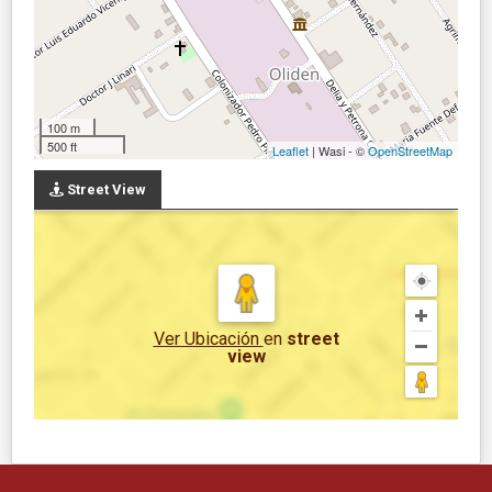
100 m
500 ft
Leaflet
| Wasi - ©
OpenStreetMap
Street View
Ver Ubicación
en
street
view