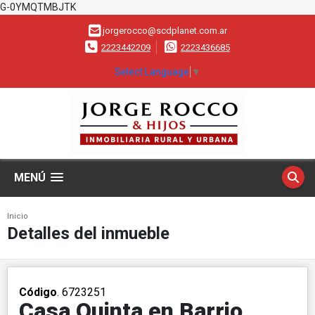
G-0YMQTMBJTK
jorgerocco@scdplanet.com.ar
2223442209
2223436685
Select Language
▼
MENÚ
Inicio
Detalles del inmueble
Código
. 6723251
Casa Quinta en Barrio