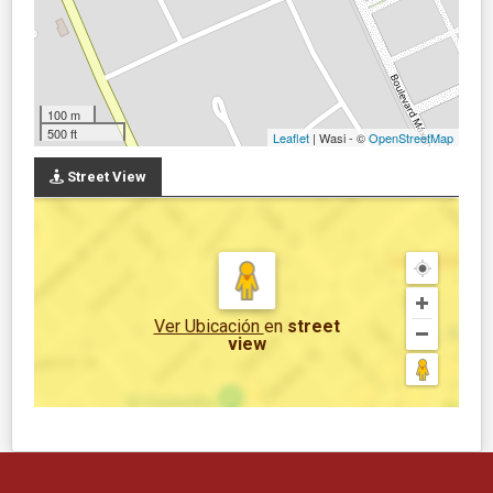
100 m
500 ft
Leaflet
| Wasi - ©
OpenStreetMap
Street View
Ver Ubicación
en
street
view