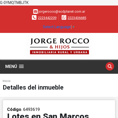
G-0YMQTMBJTK
jorgerocco@scdplanet.com.ar
2223442209
2223436685
Select Language
▼
MENÚ
Inicio
Detalles del inmueble
Código
. 6493619
Lotes en San Marcos