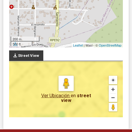
200 m
500 ft
Leaflet
| Wasi - ©
OpenStreetMap
Street View
Ver Ubicación
en
street
view