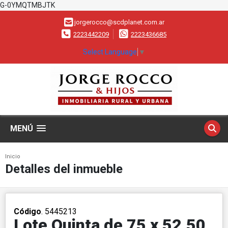
G-0YMQTMBJTK
jorgerocco@scdplanet.com.ar
2223442209
2223436685
Select Language
▼
MENÚ
Inicio
Detalles del inmueble
Código
. 5445213
Lote Quinta de 75 x 52.50,