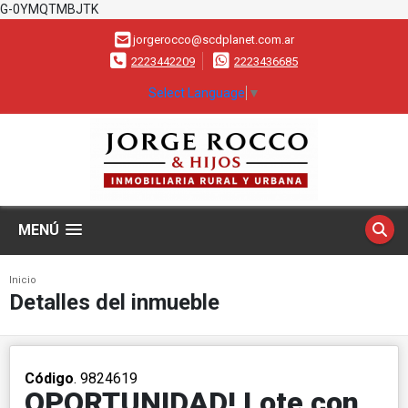
G-0YMQTMBJTK
jorgerocco@scdplanet.com.ar
2223442209
2223436685
Select Language
▼
MENÚ
Inicio
Detalles del inmueble
Código
. 9824619
OPORTUNIDAD! Lote con