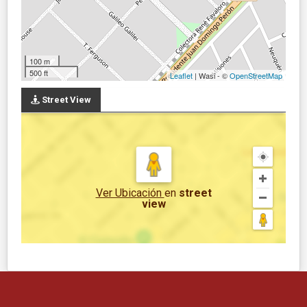
100 m
500 ft
Leaflet
| Wasi - ©
OpenStreetMap
Street View
Ver Ubicación
en
street
view