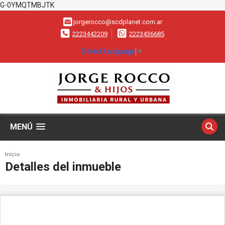
G-0YMQTMBJTK
jorgerocco@scdplanet.com.ar
2223442209
2223436685
Select Language
▼
MENÚ
Inicio
Detalles del inmueble