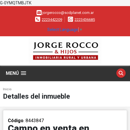
G-0YMQTMBJTK
jorgerocco@scdplanet.com.ar
2223442209
2223436685
Select Language
▼
MENÚ
Inicio
Detalles del inmueble
Código
. 8443847
Campo en venta en