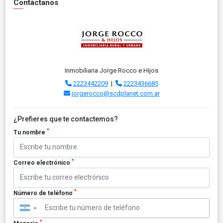
Contáctanos
Inmobiliaria Jorge Rocco e Hijos
2223442209
|
2223436685
jorgerocco@scdplanet.com.ar
¿Prefieres que te contactemos?
*
Tu nombre
*
Correo electrónico
*
Número de teléfono
▼
*