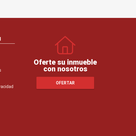
N
Oferte su inmueble
con nosotros
s
OFERTAR
ivacidad