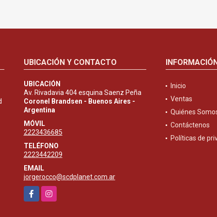
UBICACIÓN Y CONTACTO
INFORMACIÓ
UBICACIÓN
Inicio
Av. Rivadavia 404 esquina Saenz Peña
Ventas
d
Coronel Brandsen - Buenos Aires -
Argentina
Quiénes Somo
MÓVIL
Contáctenos
2223436685
Políticas de pr
TELÉFONO
2223442209
EMAIL
jorgerocco@scdplanet.com.ar
Facebook
Instagram