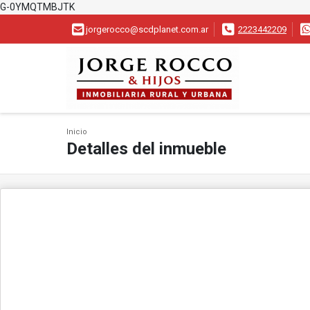
G-0YMQTMBJTK
jorgerocco@scdplanet.com.ar
2223442209
Inicio
Detalles del inmueble