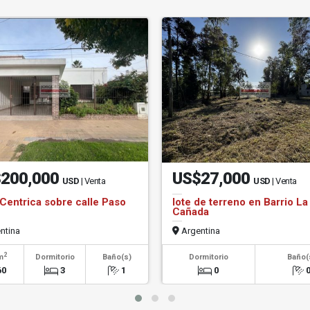
200,000
US$27,000
USD
| Venta
USD
| Venta
Centrica sobre calle Paso
lote de terreno en Barrio La
Cañada
ntina
Argentina
2
m
Dormitorio
Baño(s)
Dormitorio
Baño(
60
3
1
0