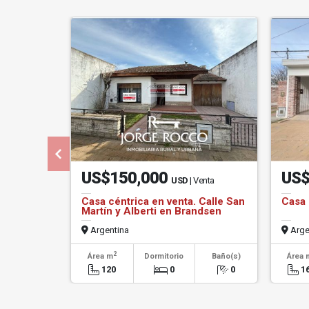
US$150,000
US$
USD
| Venta
Casa céntrica en venta. Calle San
Casa 
Martín y Alberti en Brandsen
Argentina
Arge
2
Área m
Dormitorio
Baño(s)
Área 
120
0
0
1