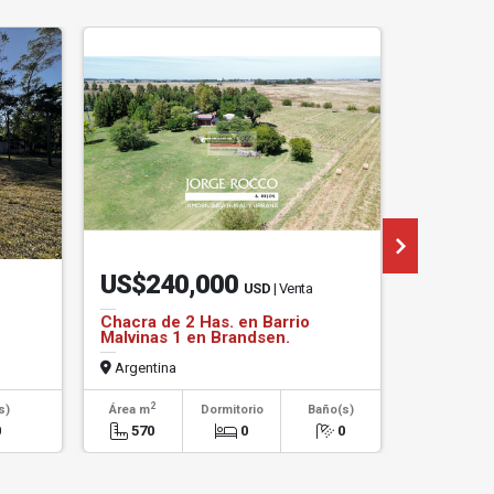
RETASADOS!
US$240,000
US$30
USD
| Venta
Chacra de 2 Has. en Barrio
Lotes de
Malvinas 1 en Brandsen.
(Brandsen
cada uno
Argentina
Argentin
2
s)
Área m
Dormitorio
Baño(s)
Dormito
0
570
0
0
0