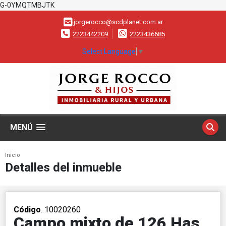
G-0YMQTMBJTK
jorgerocco@scdplanet.com.ar
2223442209
2223436685
Select Language
▼
MENÚ
Inicio
Detalles del inmueble
Código
. 10020260
Campo mixto de 126 Has.