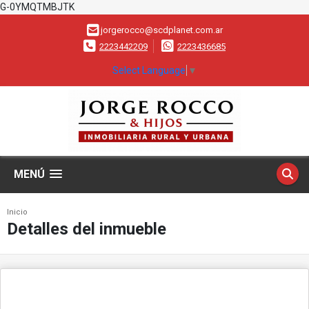
G-0YMQTMBJTK
jorgerocco@scdplanet.com.ar
2223442209
2223436685
Select Language
▼
MENÚ
Inicio
Detalles del inmueble