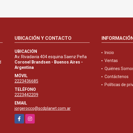
UBICACIÓN Y CONTACTO
INFORMACIÓ
UBICACIÓN
Inicio
Av. Rivadavia 404 esquina Saenz Peña
Ventas
d
Coronel Brandsen - Buenos Aires -
Argentina
Quiénes Somo
MÓVIL
Contáctenos
2223436685
Políticas de pr
TELÉFONO
2223442209
EMAIL
jorgerocco@scdplanet.com.ar
Facebook
Instagram