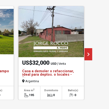
US$32,000
US$1,
USD
| Venta
Campo
Casa a demoler o refaccionar,
Campo de
ideal para deptos. o locales -
Chascomú
Brandsen
Argentina
Argentin
2
2
s)
Área m
Dormitorio
Baño(s)
Área m
0
195
0
0
200