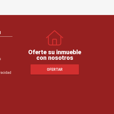
N
Oferte su inmueble
con nosotros
s
OFERTAR
ivacidad