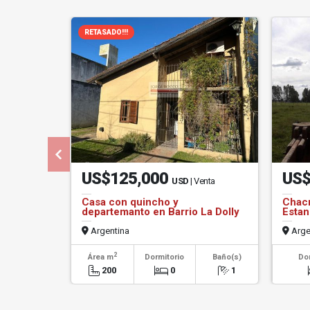
RETASADO!!!
US$125,000
US$
USD
| Venta
Casa con quincho y
Chacr
departemanto en Barrio La Dolly
Estan
Argentina
Arge
2
Área m
Dormitorio
Baño(s)
Do
200
0
1