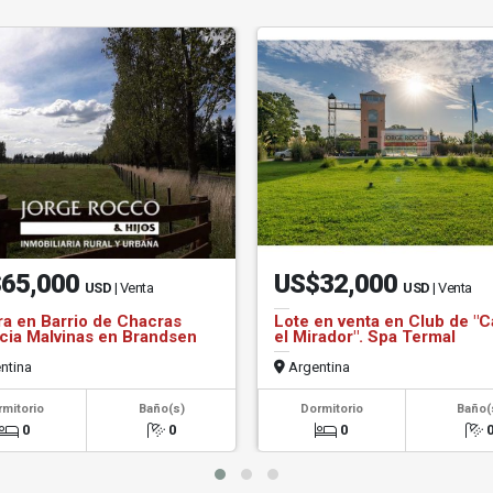
65,000
US$32,000
USD
| Venta
USD
| Venta
a en Barrio de Chacras
Lote en venta en Club de "
cia Malvinas en Brandsen
el Mirador". Spa Termal
ntina
Argentina
rmitorio
Baño(s)
Dormitorio
Baño(
0
0
0