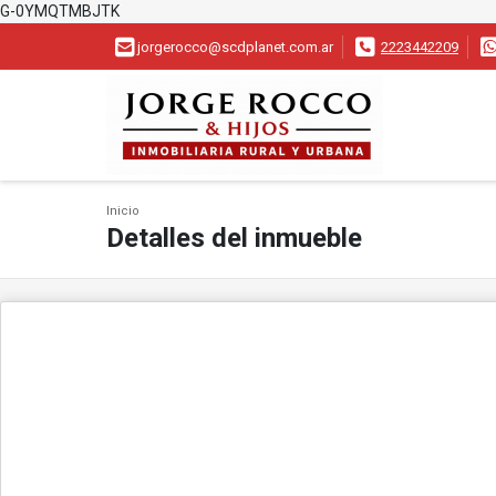
G-0YMQTMBJTK
jorgerocco@scdplanet.com.ar
2223442209
Inicio
Detalles del inmueble