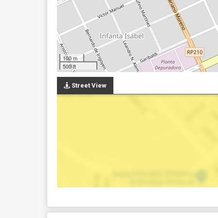
100 m
500 ft
Street View