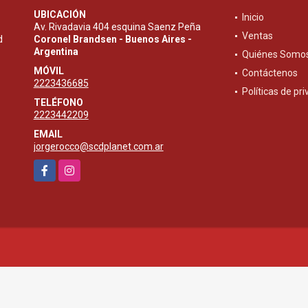
UBICACIÓN
Inicio
Av. Rivadavia 404 esquina Saenz Peña
Ventas
d
Coronel Brandsen - Buenos Aires -
Argentina
Quiénes Somo
MÓVIL
Contáctenos
2223436685
Políticas de pr
TELÉFONO
2223442209
EMAIL
jorgerocco@scdplanet.com.ar
Facebook
Instagram