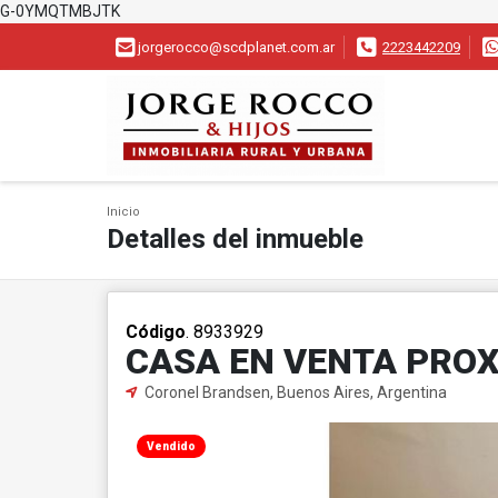
G-0YMQTMBJTK
jorgerocco@scdplanet.com.ar
2223442209
Inicio
Detalles del inmueble
Código
. 8933929
CASA EN VENTA PRO
Coronel Brandsen, Buenos Aires, Argentina
Vendido