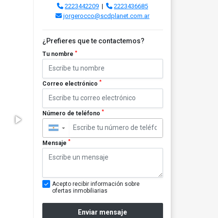
2223442209
|
2223436685
jorgerocco@scdplanet.com.ar
¿Prefieres que te contactemos?
*
Tu nombre
*
Correo electrónico
*
Número de teléfono
▼
*
Mensaje
Acepto recibir información sobre
ofertas inmobiliarias
Enviar mensaje