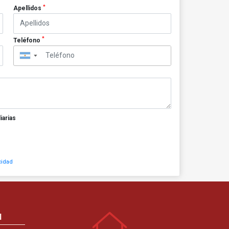
*
Apellidos
*
Teléfono
▼
iarias
cidad
N