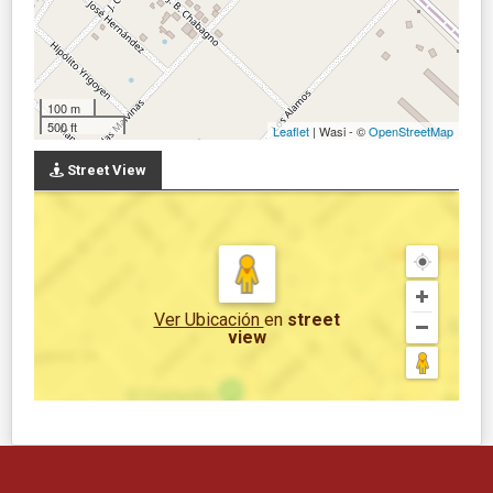
100 m
500 ft
Leaflet
| Wasi - ©
OpenStreetMap
Street View
Ver Ubicación
en
street
view