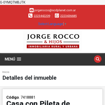
G-0YMQTMBJTK
jorgerocco@scdplanet.com.ar
2223442209
2223436685
Select Language
▼
MENÚ
Inicio
Detalles del inmueble
Código
. 7418881
Casa con Pileta de