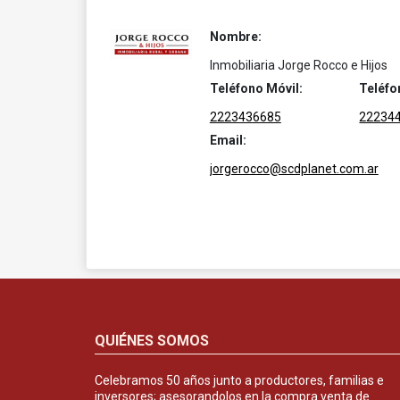
Nombre:
Inmobiliaria Jorge Rocco e Hijos
Teléfono Móvil:
Teléfo
2223436685
22234
Email:
jorgerocco@scdplanet.com.ar
QUIÉNES SOMOS
Celebramos 50 años junto a productores, familias e
inversores; asesorandolos en la compra venta de