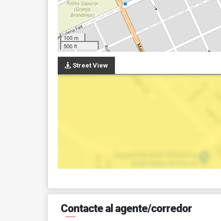
100 m
500 ft
Street View
Contacte al agente/corredor