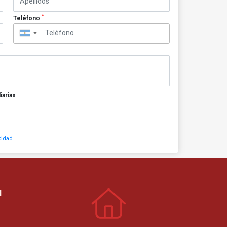
*
Teléfono
▼
iarias
cidad
N