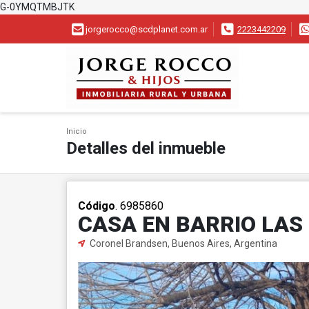
G-0YMQTMBJTK
jorgerocco@scdplanet.com.ar
2223442209
Inicio
Detalles del inmueble
Código
. 6985860
CASA EN BARRIO LA
Coronel Brandsen, Buenos Aires, Argentina