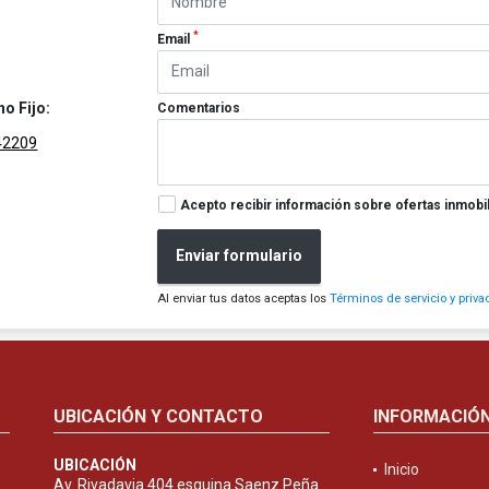
*
Email
no Fijo:
Comentarios
42209
Acepto recibir información sobre ofertas inmobil
Enviar formulario
Al enviar tus datos aceptas los
Términos de servicio y priva
UBICACIÓN Y CONTACTO
INFORMACIÓ
UBICACIÓN
Inicio
Av. Rivadavia 404 esquina Saenz Peña