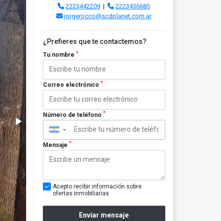
2223442209
|
2223436685
jorgerocco@scdplanet.com.ar
¿Prefieres que te contactemos?
*
Tu nombre
*
Correo electrónico
*
Número de teléfono
▼
*
Mensaje
Acepto recibir información sobre
ofertas inmobiliarias
Enviar mensaje