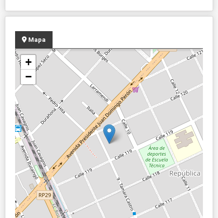
Mapa
+
−