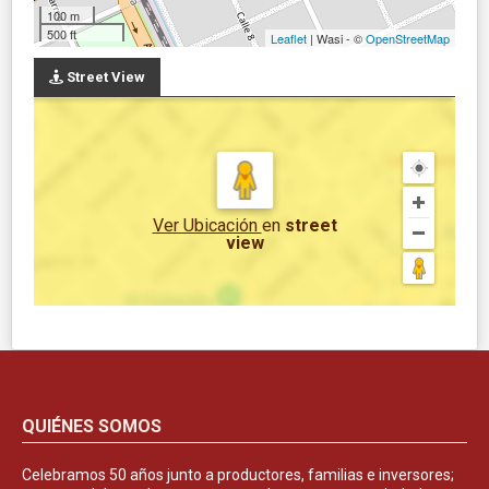
100 m
500 ft
Leaflet
| Wasi - ©
OpenStreetMap
Street View
Ver Ubicación
en
street
view
QUIÉNES SOMOS
Celebramos 50 años junto a productores, familias e inversores;