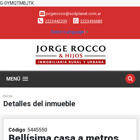
G-0YMQTMBJTK
jorgerocco@scdplanet.com.ar
2223442209
2223436685
Select Language
▼
MENÚ
Inicio
Detalles del inmueble
Código
. 5445550
Bellísima casa a metros