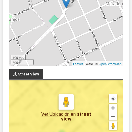
100 m
500 ft
Leaflet
| Wasi - ©
OpenStreetMap
Street View
Ver Ubicación
en
street
view