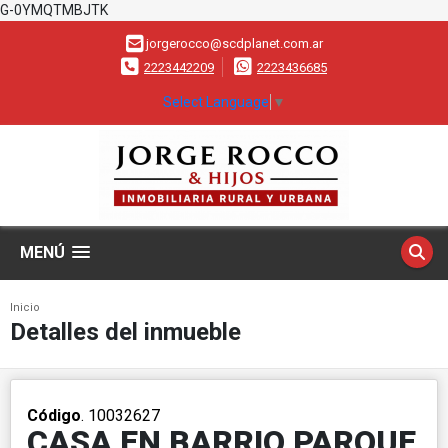
G-0YMQTMBJTK
jorgerocco@scdplanet.com.ar
2223442209
2223436685
Select Language
▼
MENÚ
Inicio
Detalles del inmueble
Código
. 10032627
CASA EN BARRIO PARQUE