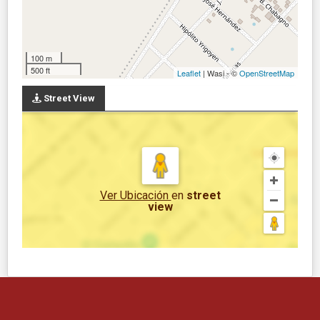
100 m
500 ft
Leaflet
| Wasi - ©
OpenStreetMap
Street View
Ver Ubicación
en
street
view