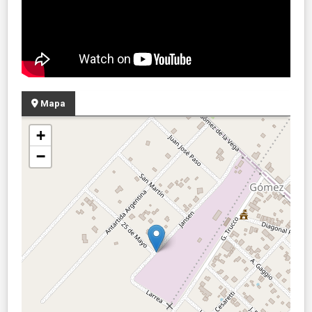
Mapa
+
−