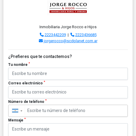
Inmobiliaria Jorge Rocco e Hijos
2223442209
|
2223436685
jorgerocco@scdplanet.com.ar
¿Prefieres que te contactemos?
*
Tu nombre
*
Correo electrónico
*
Número de teléfono
▼
*
Mensaje