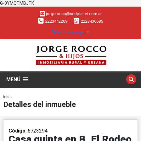
G-0YMQTMBJTK
jorgerocco@scdplanet.com.ar
2223442209
2223436685
Select Language
▼
MENÚ
Inicio
Detalles del inmueble
Código
. 6723294
Casa quinta en B. El Rodeo