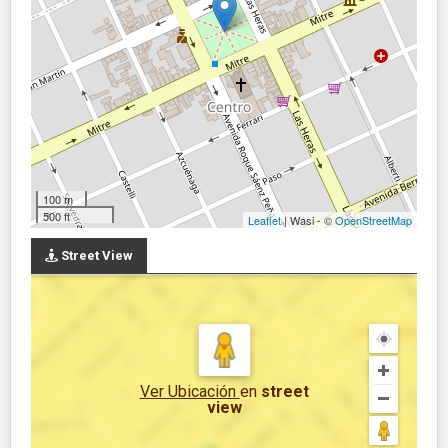
100 m
500 ft
Leaflet
| Wasi - ©
OpenStreetMap
Street View
Ver Ubicación
en
street
view