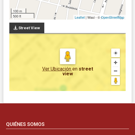
100 m
500 ft
Leaflet
| Wasi - ©
OpenStreetMap
Street View
Ver Ubicación
en
street
view
QUIÉNES SOMOS