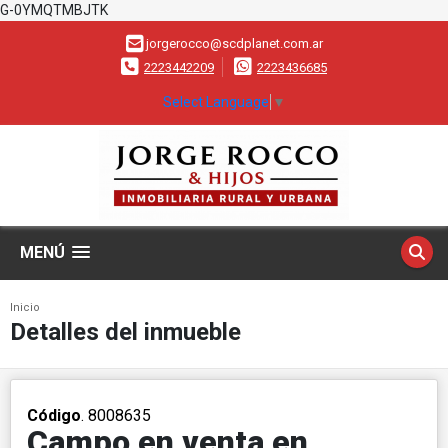
G-0YMQTMBJTK
jorgerocco@scdplanet.com.ar
2223442209
2223436685
Select Language
▼
MENÚ
Inicio
Detalles del inmueble
Código
. 8008635
Campo en venta en