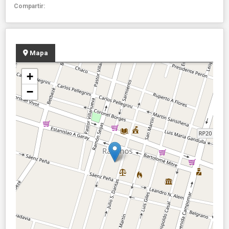
Compartir:
Mapa
+
−