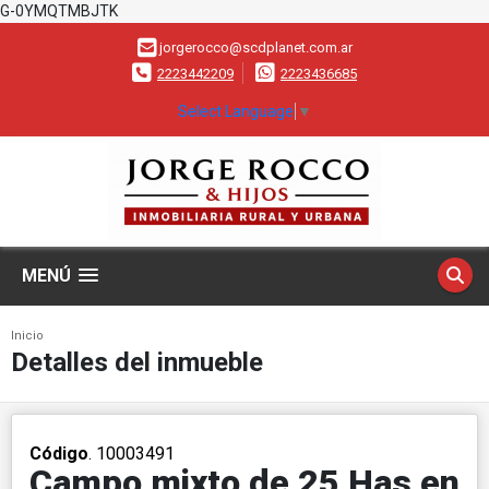
G-0YMQTMBJTK
jorgerocco@scdplanet.com.ar
2223442209
2223436685
Select Language
▼
MENÚ
Inicio
Detalles del inmueble
Código
. 10003491
Campo mixto de 25 Has en