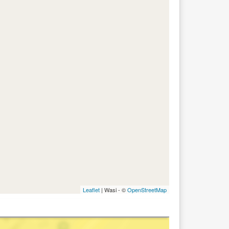
Leaflet
| Wasi - ©
OpenStreetMap