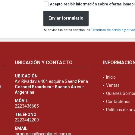
Acepto recibir información sobre ofertas inmobil
Enviar formulario
Al enviar tus datos aceptas los
Términos de servicio y priva
UBICACIÓN Y CONTACTO
INFORMACIÓ
UBICACIÓN
Inicio
Av. Rivadavia 404 esquina Saenz Peña
Ventas
d
Coronel Brandsen - Buenos Aires -
Argentina
Quiénes Somo
MÓVIL
Contáctenos
2223436685
Políticas de pr
TELÉFONO
2223442209
EMAIL
jorgerocco@scdplanet.com.ar