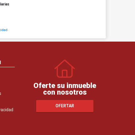
iarias
cidad
N
Oferte su inmueble
con nosotros
s
OFERTAR
ivacidad