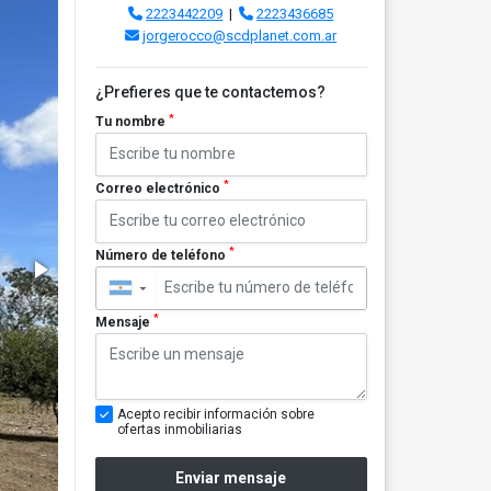
2223442209
|
2223436685
jorgerocco@scdplanet.com.ar
¿Prefieres que te contactemos?
*
Tu nombre
*
Correo electrónico
*
Número de teléfono
▼
*
Mensaje
Acepto recibir información sobre
ofertas inmobiliarias
Enviar mensaje