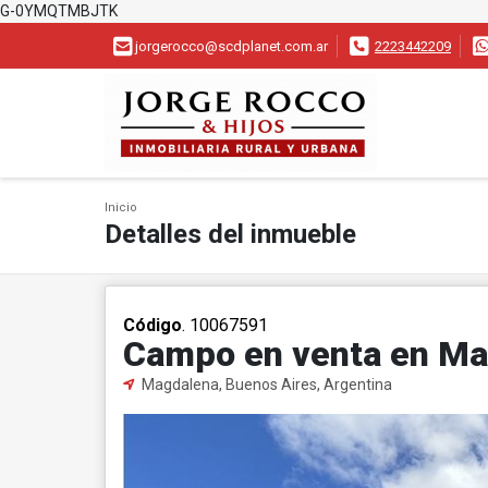
G-0YMQTMBJTK
jorgerocco@scdplanet.com.ar
2223442209
Inicio
Detalles del inmueble
Código
. 10067591
Campo en venta en Ma
Magdalena, Buenos Aires, Argentina