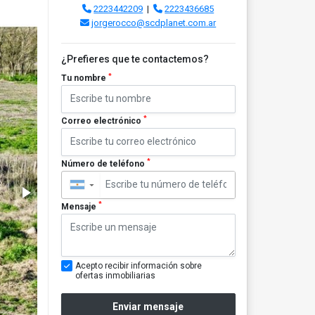
2223442209
|
2223436685
jorgerocco@scdplanet.com.ar
¿Prefieres que te contactemos?
*
Tu nombre
*
Correo electrónico
*
Número de teléfono
▼
*
Mensaje
Acepto recibir información sobre
ofertas inmobiliarias
Enviar mensaje