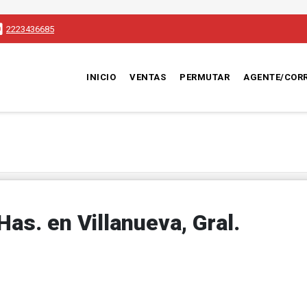
2223436685
INICIO
VENTAS
PERMUTAR
AGENTE/COR
as. en Villanueva, Gral.