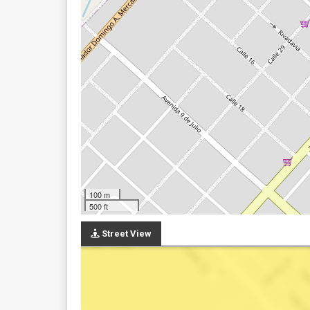
100 m
500 ft
Street View