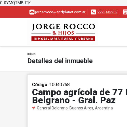
G-0YMQTMBJTK
jorgerocco@scdplanet.com.ar
2223442209
Inicio
Detalles del inmueble
Código
. 10040768
Campo agrícola de 77 H
Belgrano - Gral. Paz
General Belgrano, Buenos Aires, Argentina